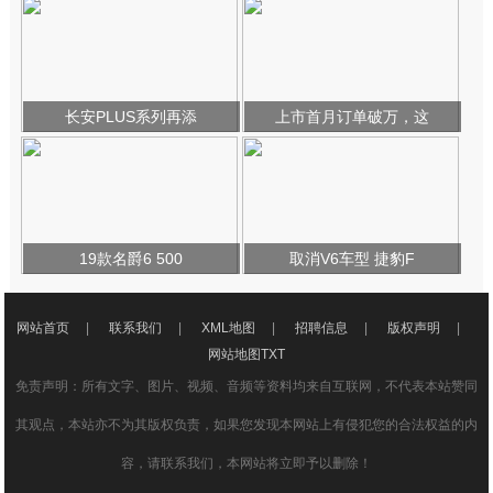
长安PLUS系列再添
上市首月订单破万，这
19款名爵6 500
取消V6车型 捷豹F
网站首页
|
联系我们
|
XML地图
|
招聘信息
|
版权声明
|
网站地图
TXT
免责声明：所有文字、图片、视频、音频等资料均来自互联网，不代表本站赞同
其观点，本站亦不为其版权负责，如果您发现本网站上有侵犯您的合法权益的内
容，请联系我们，本网站将立即予以删除！