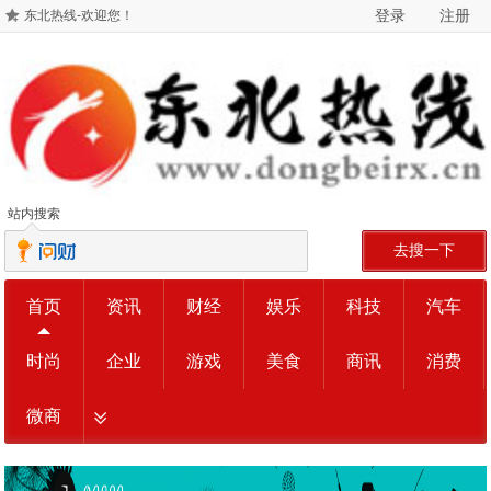
登录
注册
东北热线-欢迎您！
站内搜索
去搜一下
首页
资讯
财经
娱乐
科技
汽车
时尚
企业
游戏
美食
商讯
消费
微商