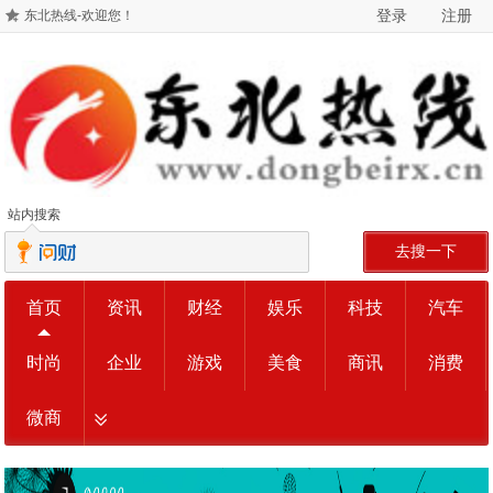
登录
注册
东北热线-欢迎您！
站内搜索
去搜一下
首页
资讯
财经
娱乐
科技
汽车
时尚
企业
游戏
美食
商讯
消费
微商