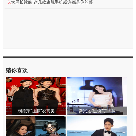
5.
大屏长续航 这几款旗舰手机或许都是你的菜
猜你喜欢
刘蓓穿“挂脖”衣真美
秦岚太“过份”了！抹