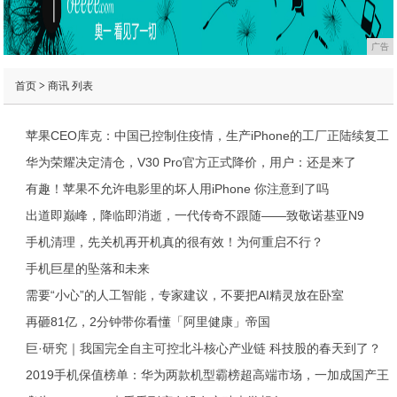
广告
首页
>
商讯
列表
苹果CEO库克：中国已控制住疫情，生产iPhone的工厂正陆续复工
华为荣耀决定清仓，V30 Pro官方正式降价，用户：还是来了
有趣！苹果不允许电影里的坏人用iPhone 你注意到了吗
出道即巅峰，降临即消逝，一代传奇不跟随——致敬诺基亚N9
手机清理，先关机再开机真的很有效！为何重启不行？
手机巨星的坠落和未来
需要“小心”的人工智能，专家建议，不要把AI精灵放在卧室
再砸81亿，2分钟带你看懂「阿里健康」帝国
巨·研究｜我国完全自主可控北斗核心产业链 科技股的春天到了？
2019手机保值榜单：华为两款机型霸榜超高端市场，一加成国产王