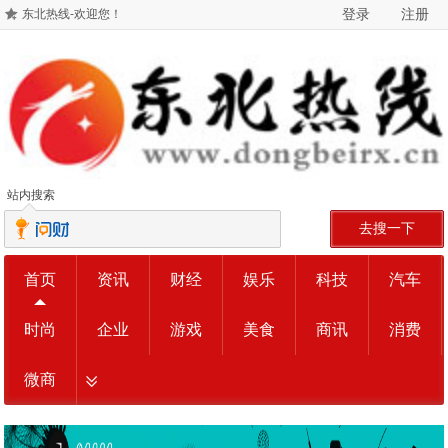
登录
注册
东北热线-欢迎您！
站内搜索
去搜一下
首页
资讯
财经
娱乐
科技
汽车
时尚
企业
游戏
美食
商讯
消费
微商