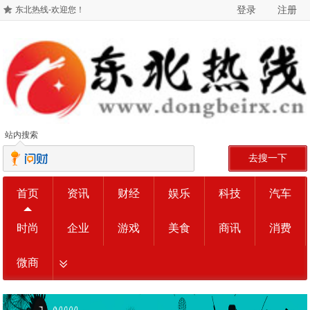
登录
注册
东北热线-欢迎您！
站内搜索
去搜一下
首页
资讯
财经
娱乐
科技
汽车
时尚
企业
游戏
美食
商讯
消费
微商