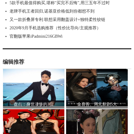
5款手机最值得购买,堪称“买完不后悔”,用三五年不过时
老牌手机王者回归,诺基亚价格低到你都想不到
又一款折叠屏专利:联想采用翻盖设计+独特柔性铰链
2020年9月手机选购推荐（性价比导向/主观推荐）
官翻版苹果iPadmini216GBWi
编辑推荐
盘点：身世凄惨的3位
金喜善、周元新剧5大