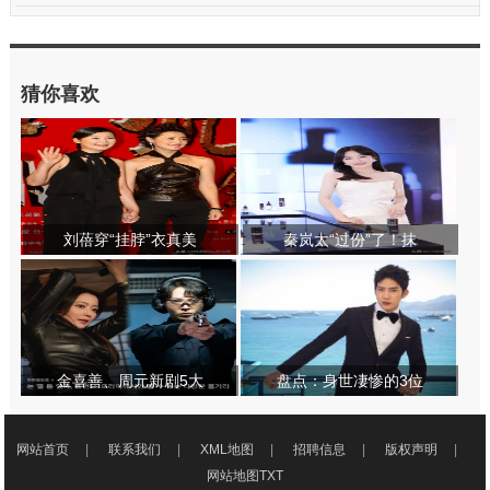
猜你喜欢
刘蓓穿“挂脖”衣真美
秦岚太“过份”了！抹
金喜善、周元新剧5大
盘点：身世凄惨的3位
网站首页
|
联系我们
|
XML地图
|
招聘信息
|
版权声明
|
网站地图
TXT