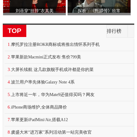
刘蓓穿“挂脖”衣真美
探析：《甄嬛传》欣常
TOP
排行榜
1.
摩托罗拉注册ROKR商标或将推出情怀系列手机
2.
苹果新款Macmini正式发布:售价799美
3.
大屏长续航 这几款旗舰手机或许都是你的菜
4.
波兰用户率先体验Galaxy Note 4系
5.
上市将近一年，华为Mate9还值得买吗？网友
6.
iPhone商场维护,全体商品降价
7.
苹果更新iPadMini/Air,搭载A12
8.
虞盛大米“进万家”系列活动第一站完美收官