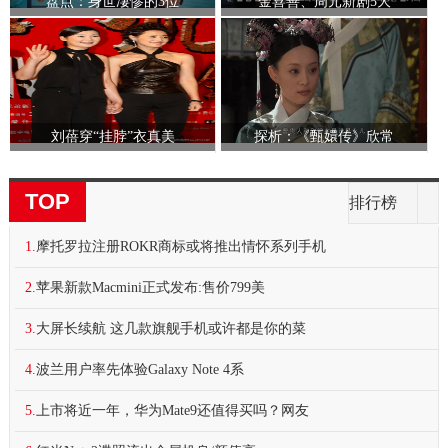
盘点：身世凄惨的3位
金喜善、周元新剧5大
刘蓓穿“挂脖”衣真美
探析：《甄嬛传》欣常
TOP
排行榜
1.
摩托罗拉注册ROKR商标或将推出情怀系列手机
2.
苹果新款Macmini正式发布:售价799美
3.
大屏长续航 这几款旗舰手机或许都是你的菜
4.
波兰用户率先体验Galaxy Note 4系
5.
上市将近一年，华为Mate9还值得买吗？网友