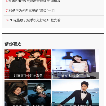
6.
红米Note2谍照流出金属机身/颜值高
7.
P8是华为伸向三星的“温柔”一刀
8.
699元指纹识别手机红辣椒X1抢先看
猜你喜欢
刘蓓穿“挂脖”衣真美
秦岚太“过份”了！抹