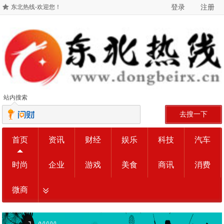
登录
注册
东北热线-欢迎您！
站内搜索
去搜一下
首页
资讯
财经
娱乐
科技
汽车
时尚
企业
游戏
美食
商讯
消费
微商