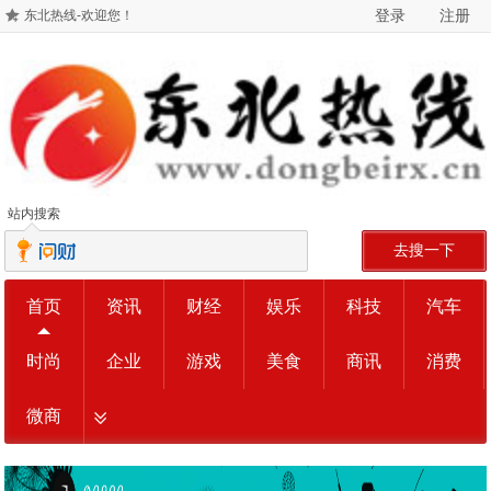
登录
注册
东北热线-欢迎您！
站内搜索
去搜一下
首页
资讯
财经
娱乐
科技
汽车
时尚
企业
游戏
美食
商讯
消费
微商