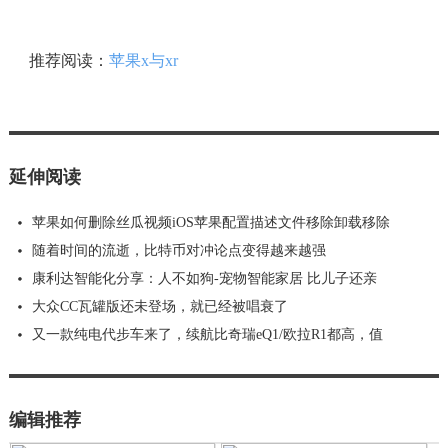
推荐阅读：
苹果x与xr
延伸阅读
苹果如何删除丝瓜视频iOS苹果配置描述文件移除卸载移除
随着时间的流逝，比特币对冲论点变得越来越强
康利达智能化分享：人不如狗-宠物智能家居 比儿子还亲
大众CC瓦罐版还未登场，就已经被唱衰了
又一款纯电代步车来了，续航比奇瑞eQ1/欧拉R1都高，值
编辑推荐