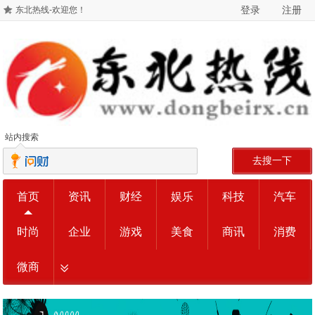
登录
注册
东北热线-欢迎您！
站内搜索
去搜一下
首页
资讯
财经
娱乐
科技
汽车
时尚
企业
游戏
美食
商讯
消费
微商