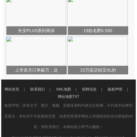
长安PLUS系列再添
19款名爵6 500
上市首月订单破万，这
15万提迈锐宝XL的
网站首页
|
联系我们
|
XML地图
|
招聘信息
|
版权声明
|
网站地图
TXT
免责声明：所有文字、图片、视频、音频等资料均来自互联网，不代表本站赞同
其观点，本站亦不为其版权负责，如果您发现本网站上有侵犯您的合法权益的内
容，请联系我们，本网站将立即予以删除！