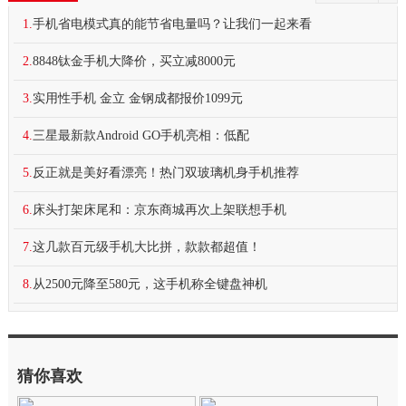
1.
手机省电模式真的能节省电量吗？让我们一起来看
2.
8848钛金手机大降价，买立减8000元
3.
实用性手机 金立 金钢成都报价1099元
4.
三星最新款Android GO手机亮相：低配
5.
反正就是美好看漂亮！热门双玻璃机身手机推荐
6.
床头打架床尾和：京东商城再次上架联想手机
7.
这几款百元级手机大比拼，款款都超值！
8.
从2500元降至580元，这手机称全键盘神机
猜你喜欢