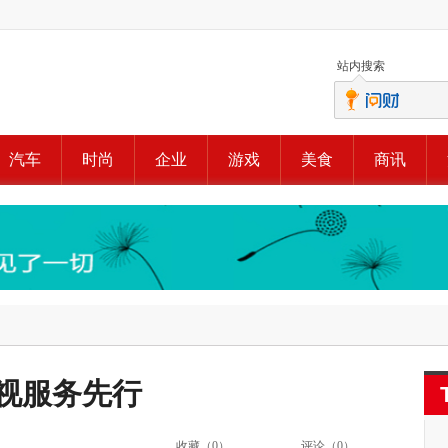
站内搜索
汽车
时尚
企业
游戏
美食
商讯
视服务先行
收藏（
0
）
评论（
0
）