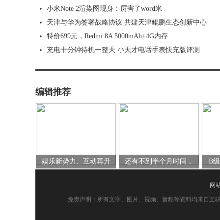
小米Note 2渲染图现身：厉害了word米
天津与华为签署战略协议 共建天津鲲鹏生态创新中心
特价699元，Redmi 8A 5000mAh+4G内存
充电十分钟待机一整天 小天才电话手表快充版评测
编辑推荐
娱乐新势力、互动再升
还有不到半个月时间，
B
网
免责声明：所有文字、图片、视频、音频等资料均来自互