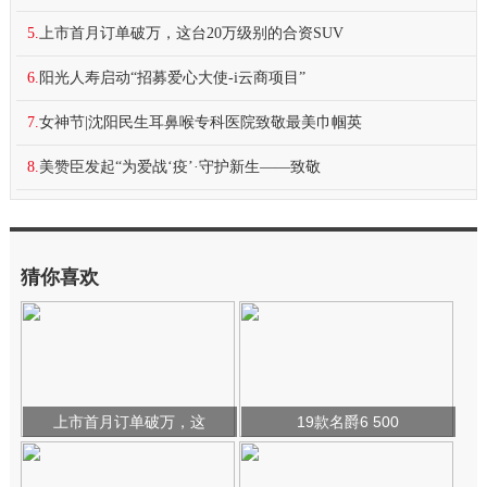
5.
上市首月订单破万，这台20万级别的合资SUV
6.
阳光人寿启动“招募爱心大使-i云商项目”
7.
女神节|沈阳民生耳鼻喉专科医院致敬最美巾帼英
8.
美赞臣发起“为爱战‘疫’·守护新生——致敬
猜你喜欢
上市首月订单破万，这
19款名爵6 500