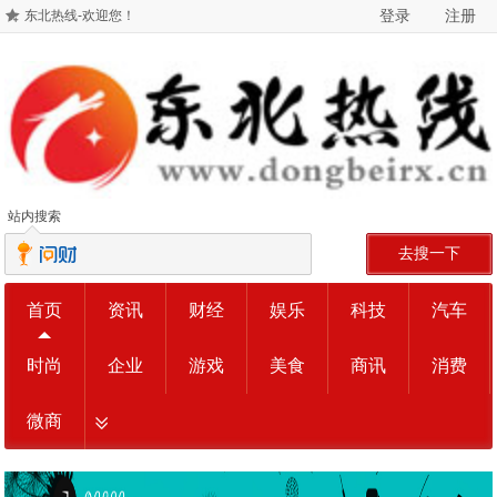
登录
注册
东北热线-欢迎您！
站内搜索
去搜一下
首页
资讯
财经
娱乐
科技
汽车
时尚
企业
游戏
美食
商讯
消费
微商