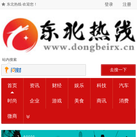
登录
注册
东北热线-欢迎您！
站内搜索
去搜一下
首页
资讯
财经
娱乐
科技
汽车
时尚
企业
游戏
美食
商讯
消费
微商