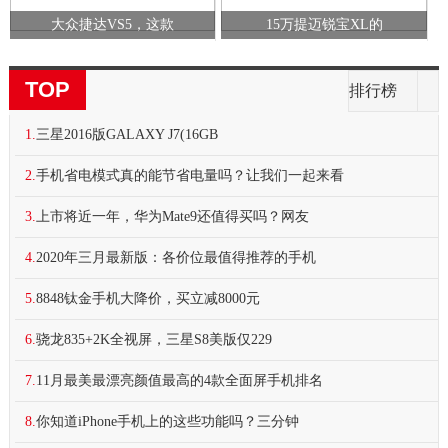
大众捷达VS5，这款
15万提迈锐宝XL的
TOP
排行榜
1.
三星2016版GALAXY J7(16GB
2.
手机省电模式真的能节省电量吗？让我们一起来看
3.
上市将近一年，华为Mate9还值得买吗？网友
4.
2020年三月最新版：各价位最值得推荐的手机
5.
8848钛金手机大降价，买立减8000元
6.
骁龙835+2K全视屏，三星S8美版仅229
7.
11月最美最漂亮颜值最高的4款全面屏手机排名
8.
你知道iPhone手机上的这些功能吗？三分钟