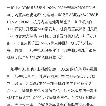
一加手机3T配备5.5英寸1920×1080分辨率AMOLED屏
幕，内置高通骁龙821处理器、6GB RAM以及64/128GB
UFS 2.0 ROM，机身内置电池容量也从一加手机3的
3000毫安时升级至3400毫安时。机身后置虽然依旧采用
1600万像素光学防抖相机，但前置相机则从一加手机3
的800万像素提升至1600万像素并且加入电子防抖支
持。最后，一加手机3T还取消了一加手机3的冰川银色
机身，以全新的枪灰色机身取代之。
一加手机3T其他包括指纹识别、DASH闪充等规格配置
和一加手机3相同，其运行的用户界面则是氢OS 2.5版
本。最后，64GB版本的一加手机3T国内售价确定为
2699元，提供枪灰色和薄荷金色；128GB版本的一加手
机3T售价则定为2999，仅提供枪灰色。64GB版本将会
再明天正式开卖，128GB版本将会在圣诞节左右开卖。