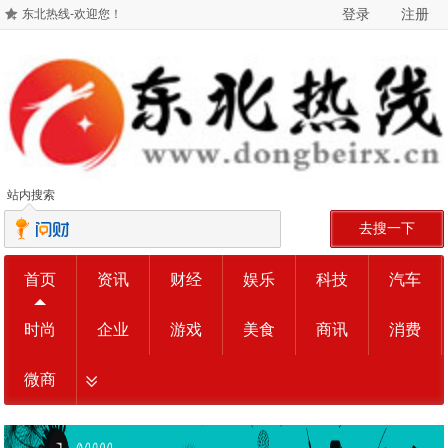
登录
注册
东北热线-欢迎您！
站内搜索
去搜一下
首页
资讯
财经
娱乐
科技
汽车
时尚
企业
游戏
美食
商讯
消费
微商