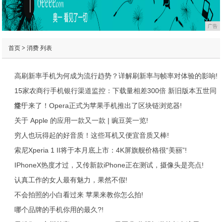
广告
首页
>
消费
列表
高刷新率手机为何成为流行趋势？详解刷新率与帧率对体验的影响!
15家农商行手机银行渠道监控：下载量相差300倍 新旧版本五世同
堂!
终于来了！Opera正式为苹果手机推出了区块链浏览器!
关于 Apple 的应用一款又一款 | 豌豆荚一览!
穷人也玩得起的好音质！这些耳机又便宜音质又棒!
索尼Xperia 1 II将于本月底上市：4K屏旗舰价格很“美丽”!
IPhoneX热度才过，又传新款iPhone正在测试，摄像头是亮点!
认真工作的女人最有魅力，果然不假!
不会拍照的小白看过来 苹果来教你怎么拍!
哪个品牌的手机你用的最久?!