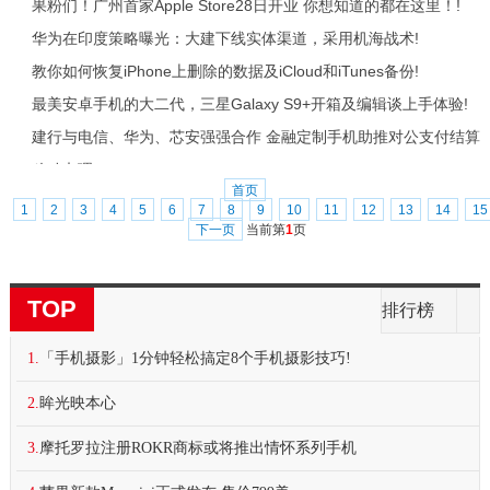
果粉们！广州首家Apple Store28日开业 你想知道的都在这里！!
华为在印度策略曝光：大建下线实体渠道，采用机海战术!
教你如何恢复iPhone上删除的数据及iCloud和iTunes备份!
最美安卓手机的大二代，三星Galaxy S9+开箱及编辑谈上手体验!
建行与电信、华为、芯安强强合作 金融定制手机助推对公支付结算
移动办理!
首页
1
2
3
4
5
6
7
8
9
10
11
12
13
14
15
下一页
当前第
1
页
TOP
排行榜
1.
「手机摄影」1分钟轻松搞定8个手机摄影技巧!
2.
眸光映本心
3.
摩托罗拉注册ROKR商标或将推出情怀系列手机