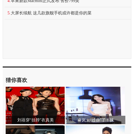
4.
苹果新款Macmini正式发布:售价799美
5.
大屏长续航 这几款旗舰手机或许都是你的菜
猜你喜欢
刘蓓穿“挂脖”衣真美
秦岚太“过份”了！抹