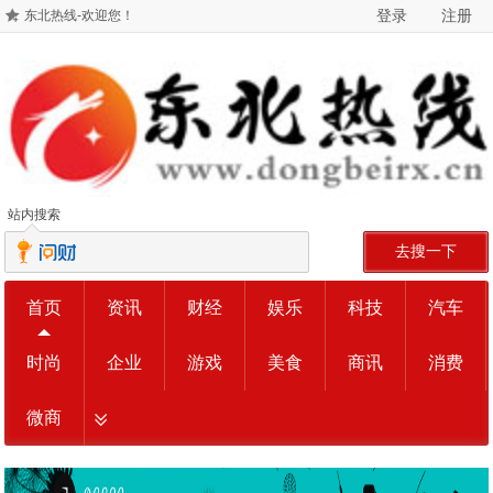
登录
注册
东北热线-欢迎您！
站内搜索
去搜一下
首页
资讯
财经
娱乐
科技
汽车
时尚
企业
游戏
美食
商讯
消费
微商