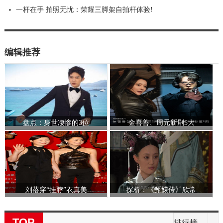
一杆在手 拍照无忧：荣耀三脚架自拍杆体验!
编辑推荐
盘点：身世凄惨的3位
金喜善、周元新剧5大
刘蓓穿“挂脖”衣真美
探析：《甄嬛传》欣常
TOP
排行榜