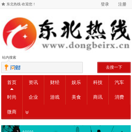
登录
注册
东北热线-欢迎您！
站内搜索
去搜一下
首页
资讯
财经
娱乐
科技
汽车
时尚
企业
游戏
美食
商讯
消费
微商