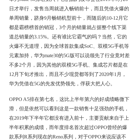
日才举行，发售当周就进入畅销前十，而且凭借火爆的
单周销量，跻身9月畅销机型前十，而随后的10-12月它
都是霸榜榜首的销冠，3个月的销量就占据整个线下渠
道总销量的3.15%。还有谁比它霸气的吗？当然，它的
火爆不无道理，因为全球首款集成SoC、双模5G手机等
元素加持，华为mate30的5G版可以说领先了行业竟对差
不多2个月，因为其他的双模5G手机、集成芯片都是在
12月下旬才推出，而且不少现货都等到了2020年1月，
华为凭借在5G的先发优势领先，俘获大把人心。
OPPO A5排在第七名，这比上半年第六的好成绩略微下
滑，但是依然可以看到这是一款销售十足强劲的手机，
在2019年下半年它都没有进入前十，主要贡献来自于上
半年积累的成绩，而年度排名首次超过OPPO曾经的爆
款系列R系列现在的Reno系列，对于OPPO来说应该不