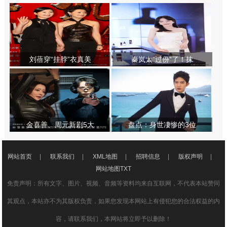
刘蓓穿“挂脖”衣真美
秦岚太“过份”了！抹
金喜善、周元新剧5大
盘点：身世凄惨的3位
网站首页
|
联系我们
|
XML地图
|
招聘信息
|
版权声明
|
网站地图
TXT
免责声明：所有文字、图片、视频、音频等资料均来自互联网，不代表本站赞同
其观点，本站亦不为其版权负责，如果您发现本网站上有侵犯您的合法权益的内
容，请联系我们，本网站将立即予以删除！